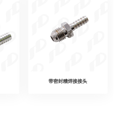
带密封糟焊接接头