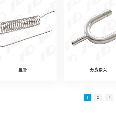
盘管
分流接头
1
2